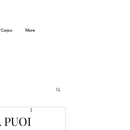
i Corpo
More
 PUOI