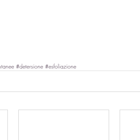
utanee
#detersione
#esfoliazione