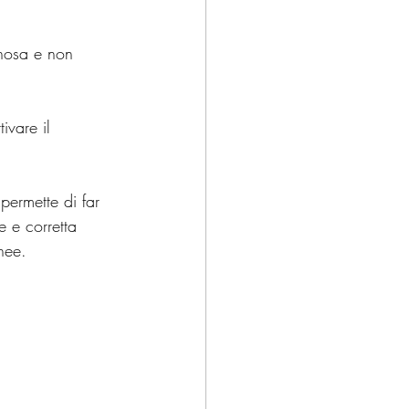
nosa e non 
vare il 
permette di far 
e e corretta 
nee. 