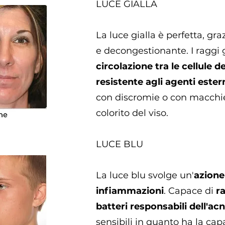
LUCE GIALLA
La luce gialla è perfetta, gra
e decongestionante. I raggi g
circolazione tra le cellule d
resistente agli agenti ester
con discromie o con macchie:
colorito del viso.
LUCE BLU
La luce blu svolge un'
azione
infiammazioni
. Capace di
ra
batteri responsabili dell'ac
sensibili in quanto ha la cap